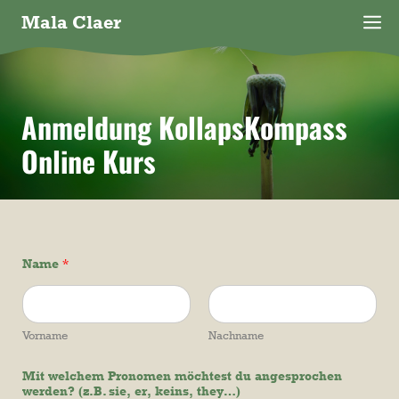
Zum
Mala Claer
M
Inhalt
springen
Anmeldung KollapsKompass
Online Kurs
Name
*
Vorname
Nachname
Mit welchem Pronomen möchtest du angesprochen
werden? (z.B. sie, er, keins, they…)